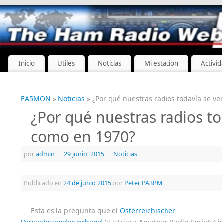
Inicio
Utiles
Noticias
Mi estacion
Activi
EA5MON
»
Noticias
» ¿Por qué nuestras radios todavía se v
¿Por qué nuestras radios to
como en 1970?
por
admin
|
29 junio, 2015
|
Noticias
Publicado en
24 de junio 2015
por
Peter PA3PM
Esta es la pregunta que el
Österreichischer
Versuchssenderverband
(austriaca Amateur Radio Society) 