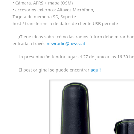
• Cámara, APRS + mapa (OSM)
• accesorios externos: Altavoz Micrófono,
Tarjeta de memoria SD, Soporte
host / transferencia de datos de cliente USB permite
¿Tiene ideas sobre cómo las radios futuro debe mirar hacia
entrada a través
newradio@oevsv.at
La presentación tendrá lugar el 27 de junio a las 16.30 h
El post original se puede encontrar
aquí!