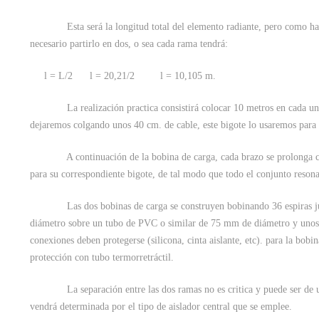
Esta será la longitud total del elemento radiante, pero como hay 
necesario partirlo en dos, o sea cada rama tendrá:
l = L/2 l = 20,21/2 l = 10,105 m.
La realización practica consistirá colocar 10 metros en cada uno 
dejaremos colgando unos 40 cm. de cable, este bigote lo usaremos para e
A continuación de la bobina de carga, cada brazo se prolonga c
para su correspondiente bigote, de tal modo que todo el conjunto reson
Las dos bobinas de carga se construyen bobinando 36 espiras ju
diámetro sobre un tubo de PVC o similar de 75 mm de diámetro y unos 
conexiones deben protegerse (silicona, cinta aislante, etc). para la bobi
protección con tubo termorretráctil.
La separación entre las dos ramas no es critica y puede ser de 
vendrá determinada por el tipo de aislador central que se emplee.