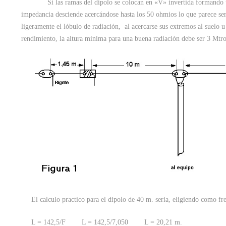
Si las ramas del dipolo se colocan en «V» invertida formando u
impedancia desciende acercándose hasta los 50 ohmios lo que parece ser
ligeramente el lóbulo de radiación, al acercarse sus extremos al suelo 
rendimiento, la altura minima para una buena radiación debe ser 3 Mtro
El calculo practico para el dipolo de 40 m. seria, eligiendo como fr
L = 142,5/F L = 142,5/7,050 L = 20,21 m.