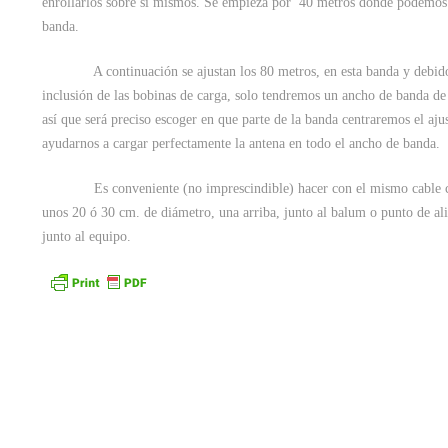
enrollarlos sobre si mismos. Se empieza por 40 metros donde podemos c
banda.
A continuación se ajustan los 80 metros, en esta banda y debido 
inclusión de las bobinas de carga, solo tendremos un ancho de banda 
así que será preciso escoger en que parte de la banda centraremos el aj
ayudarnos a cargar perfectamente la antena en todo el ancho de b
Es conveniente (no imprescindible) hacer con el mismo cable coa
unos 20 ó 30 cm. de diámetro, una arriba, junto al balum o punto de ali
junto al equipo.