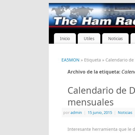
Inicio
Utiles
Noticias
EA5MON
» Etiqueta » Calendario de
Calen
Archivo de la etiqueta:
Calendario de D
mensuales
por
admin
|
15 junio, 2015
|
Noticias
Interesante herramienta que le 