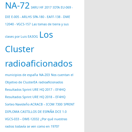
NA-72
IARU HF 2017
IOTA EU-069 -
DIE E-005 - ARLHS SPA-180 - EAFF-138 - DME
12040 - VGCS-157
Las tomas de tierra y sus
Los
clases por Luis EA3OG
Cluster
radioaficionados
municipios de españa
NA-203
Nos cuentan el
Objetivo de ClusterEA
radioaficionados
Resultados Sprint URE HQ 2017 – EF4HQ
Resultados Sprint URE HQ 2018 – EF4HQ
Sorteo Navideño ACRACB – ICOM 7300
SPRINT
DIPLOMA CASTILLOS DE ESPAÑA DCE 1.0
VGCS-033 – DME-12032
¿Por qué nuestras
radios todavía se ven como en 1970?