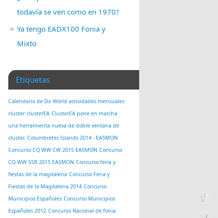
todavía se ven como en 1970?
Ya tengo EADX100 Fonia y
Mixto
Etiquetas
Calendario de Dx World actividades mensuales
cluster
clusterEA
ClusterEA pone en marcha
una herramienta nueva de doble ventana de
cluster.
Columbretes Islands 2014 - EA5MON
Concurso CQ WW CW 2015 EA5MON
Concurso
CQ WW SSB 2015 EA5MON
Concurso feria y
fiestas de la magdalena
Concurso Feria y
Fiestas de la Magdalena 2014
Concurso
Municipios Españoles
Concurso Municipios
Españoles 2012
Concurso Nacional de fonia