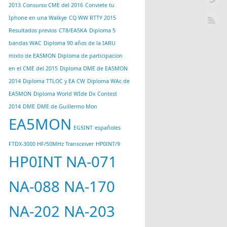
2013
Consurso CME del 2016
Conviete tu
Iphone en una Walkye
CQ WW RTTY 2015
Resultados previos
CT8/EA5KA
Diploma 5
bandas WAC
Diploma 90 años de la IARU
mixto de EA5MON
Diploma de participacion
en el CME del 2015
Diploma DME de EA5MON
2014
Diploma TTLOC y EA CW
Diploma WAc de
EA5MON
Diploma World WIde Dx Contest
2014
DME
DME de Guillermo Mon
EA5MON
EG5INT
españoles
FTDX-3000 HF/50MHz Transceiver
HP0INT/9
HP0INT NA-071
NA-088 NA-170
NA-202 NA-203