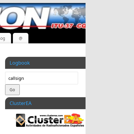
Log
@
Logbook
ClusterEA