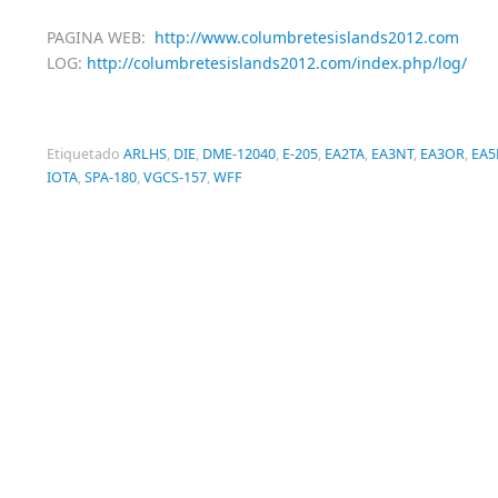
PAGINA WEB:
http://www.columbretesislands2012.com
LOG:
http://columbretesislands2012.com/index.php/log/
Etiquetado
ARLHS
,
DIE
,
DME-12040
,
E-205
,
EA2TA
,
EA3NT
,
EA3OR
,
EA5
IOTA
,
SPA-180
,
VGCS-157
,
WFF