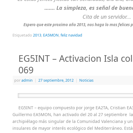
……. La simpleza, es señal de bue
Cita de un servidor.
…
Espero que este proximo año 2013, nos haga lo mas felices po
Etiquetado
2013
,
EA5MON
,
feliz navidad
EG5INT – Activacion Isla c
069
por
admin
|
27 septiembre, 2012
|
Noticias
EG5INT – equipo compuesto por jorge EA2TA, Cristian 
Guillermo EA5MON, han activado del 20 al 27 septiembre 
archipiélago más singular de la Comunidad Valenciana y un
insulares de mayor interés ecológico del Mediterráneo. Est