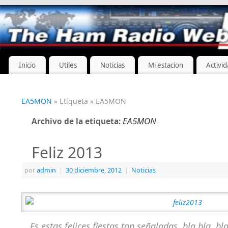
Inicio
Utiles
Noticias
Mi estacion
Activi
EA5MON
» Etiqueta » EA5MON
EA5MON
Archivo de la etiqueta:
Feliz 2013
por
admin
|
30 diciembre, 2012
|
Noticias
Es estas felices fiestas tan señaladas, bla bla, b