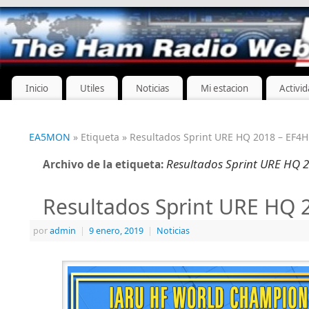
Inicio
Utiles
Noticias
Mi estacion
Activi
EA5MON
» Etiqueta » Resultados Sprint URE HQ 2018 – EF4
Resultados Sprint URE HQ 
Archivo de la etiqueta:
Resultados Sprint URE HQ 
por
admin
|
9 enero, 2019
|
Noticias